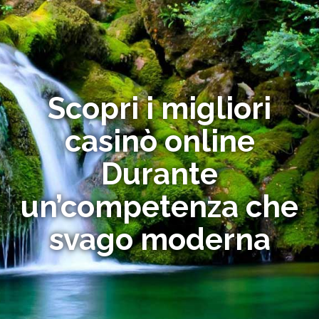
Scopri i migliori
casinò online
Durante
un’competenza che
svago moderna