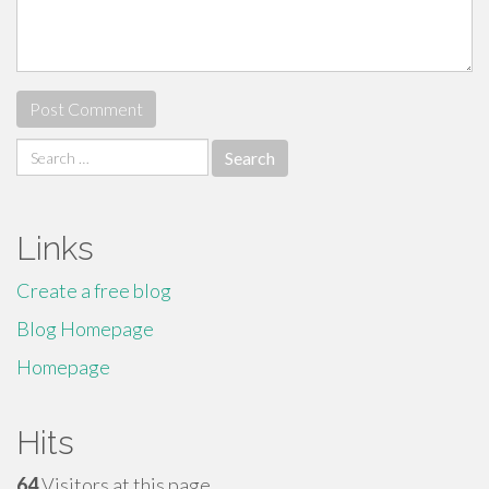
Search
for:
Links
Create a free blog
Blog Homepage
Homepage
Hits
64
Visitors at this page